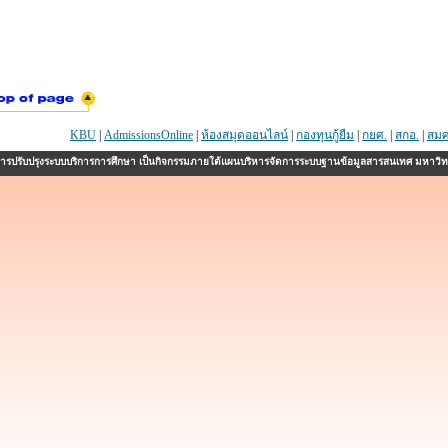
KBU
|
AdmissionsOnline
|
ห้องสมุดออนไลน์
|
กองทุนกู้ยืม
|
กยศ.
|
สกอ.
|
สมศ
รปรับปรุงระบบบริการการศึกษา เป็นกิจกรรมภายใต้แผนบริหารจัดการระบบฐานข้อมูลสารสนเทศ มหาวิ