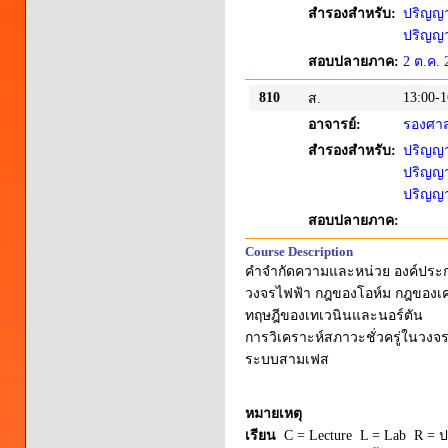
สำรองสำหรับ:
ปริญญาต
ปริญญาต
สอบปลายภาค:
2 ต.ค. 
810
13:00-1
ส.
อาจารย์:
รองศาส
สำรองสำหรับ:
ปริญญาต
ปริญญาต
ปริญญาต
สอบปลายภาค:
Course Description
คำจำกัดความและหน่วย องค์ประกอ
วงจรไฟฟ้า กฎของโอห์ม กฎของเค
ทฤษฎีของเทเวนินและนอร์ตัน
การวิเคราะห์สภาวะชั่วครู่ในวงจ
ระบบสามเฟส
หมายเหตุ
เรียน
C = Lecture L = Lab R = ปร