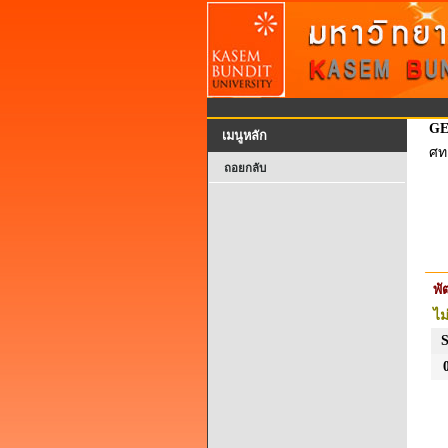
GE
เมนูหลัก
ศท
ถอยกลับ
พ
ไม
0