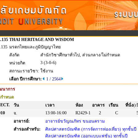
.135
THAI HERITAGE AND WISDOM
.135
มรดกไทยและภูมิปัญญาไทย
สังกัด
สำนักวิชาศึกษาทั่วไป, ส่วนกลาง/ไม่กำหนด
3 (3-0-6)
หน่วยกิต
สถานะรายวิชา:
ใช้งาน
เลือก ปีการศึกษา:
1 / 2564
ัฒนาการ
่กำหนด
SECT.
วัน
เวลา
ห้อง
อาคาร
เรียน
ที่นั่ง
(เ
10
13:00-16:00
R2429-1
2
C
จ.
อาจารย์:
อาจารย์ขวัญณภัทร ขนอนคราม
สำรองสำหรับ:
ศิลปศาสตรบัณฑิต (การจัดการท่องเที่ยว) ทุกชั้นปี
ศิลปศาสตรบัณฑิต (ออกแบบแฟชั่น) ทุกชั้นปี