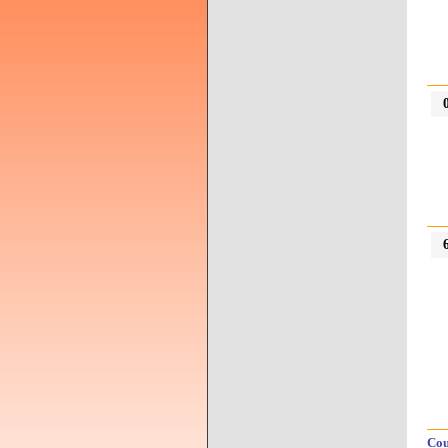
0
6
Cou