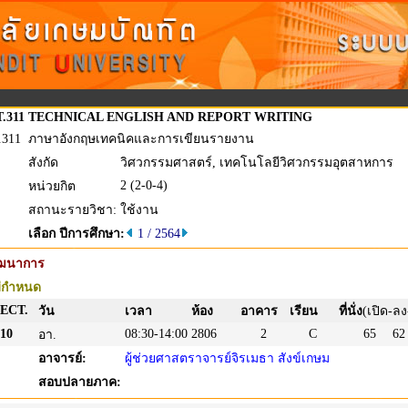
T.311
TECHNICAL ENGLISH AND REPORT WRITING
.311
ภาษาอังกฤษเทคนิคและการเขียนรายงาน
สังกัด
วิศวกรรมศาสตร์, เทคโนโลยีวิศวกรรมอุตสาหการ
2 (2-0-4)
หน่วยกิต
สถานะรายวิชา:
ใช้งาน
เลือก ปีการศึกษา:
1 / 2564
ัฒนาการ
่กำหนด
ECT.
วัน
เวลา
ห้อง
อาคาร
เรียน
ที่นั่ง
(เปิด-ลง
10
08:30-14:00
2806
2
C
65
62
อา.
อาจารย์:
ผู้ช่วยศาสตราจารย์จิรเมธา สังข์เกษม
สอบปลายภาค: