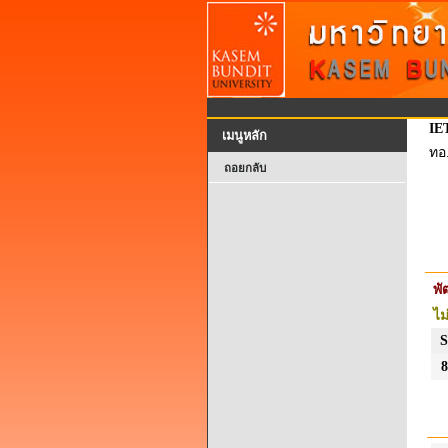
IE
เมนูหลัก
ทอ
ถอยกลับ
พ
ไม
S
8