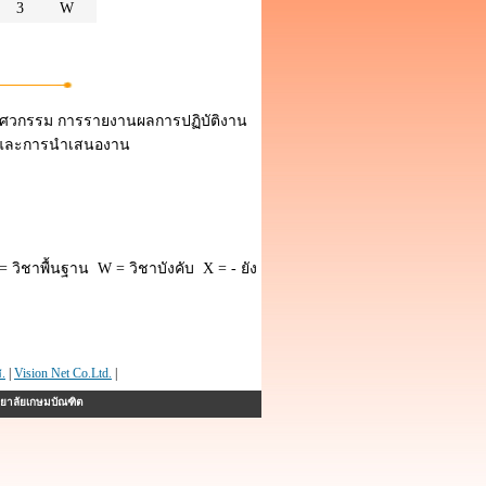
3
W
ิศวกรรม การรายงานผลการปฏิบัติงาน
ิค และการนำเสนองาน
 วิชาพื้นฐาน W = วิชาบังคับ X = - ยัง
.
|
Vision Net Co.Ltd.
|
ทยาลัยเกษมบัณฑิต