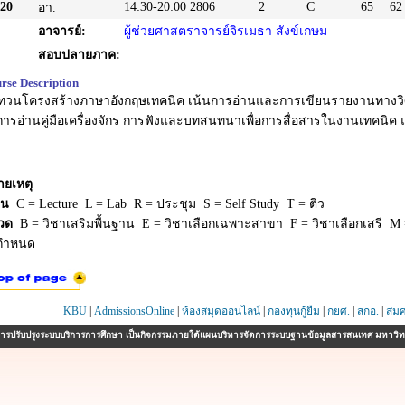
20
14:30-20:00
2806
2
C
65
62
อา.
อาจารย์:
ผู้ช่วยศาสตราจารย์จิรเมธา สังข์เกษม
สอบปลายภาค:
rse Description
ทวนโครงสร้างภาษาอังกฤษเทคนิค เน้นการอ่านและการเขียนรายงานทางว
การอ่านคู่มือเครื่องจักร การฟังและบทสนทนาเพื่อการสื่อสารในงานเทคน
ายเหตุ
ยน
C = Lecture L = Lab R = ประชุม S = Self Study T = ติว
วด
B = วิชาเสริมพื้นฐาน E = วิชาเลือกเฉพาะสาขา F = วิชาเลือกเสรี M =
่กำหนด
KBU
|
AdmissionsOnline
|
ห้องสมุดออนไลน์
|
กองทุนกู้ยืม
|
กยศ.
|
สกอ.
|
สมศ
รปรับปรุงระบบบริการการศึกษา เป็นกิจกรรมภายใต้แผนบริหารจัดการระบบฐานข้อมูลสารสนเทศ มหาวิ