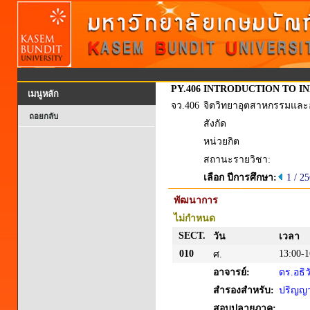
PY.406
INTRODUCTION TO I
เมนูหลัก
จว.406
จิตวิทยาอุตสาหกรรมและอ
ถอยกลับ
สังกัด
หน่วยกิต
สถานะรายวิชา:
เลือก ปีการศึกษา:
1 / 2
พัฒนาการ
ไม่กำหนด
SECT.
วัน
เวลา
010
13:00-1
ศ.
อาจารย์:
ดร.อธิ
สำรองสำหรับ:
ปริญญาต
สอบปลายภาค: