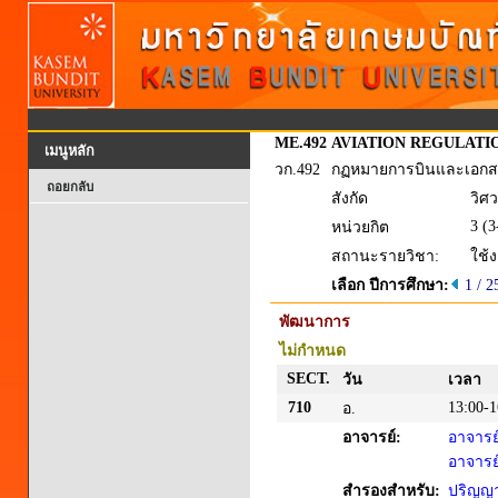
ME.492
AVIATION REGULAT
เมนูหลัก
วก.492
กฏหมายการบินและเอกส
ถอยกลับ
สังกัด
วิศ
3 (3
หน่วยกิต
สถานะรายวิชา:
ใช้
เลือก ปีการศึกษา:
1 / 2
พัฒนาการ
ไม่กำหนด
SECT.
วัน
เวลา
710
13:00-1
อ.
อาจารย์:
อาจารย์
อาจารย์เ
สำรองสำหรับ:
ปริญญาต