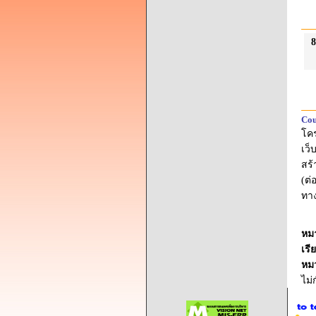
8
Cou
โค
เว็
สร้
(ต่
ทาง
หม
เรี
หม
ไม