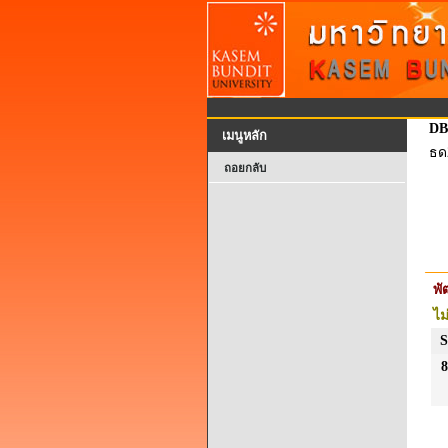
DB
เมนูหลัก
ธด
ถอยกลับ
พ
ไม
S
8