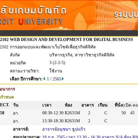
2102
WEB DESIGN AND DEVELOPMENT FOR DIGITAL BUSINESS
2102
การออกแบบและพัฒนาเว็บไซต์เพื่อธุรกิจดิจิทัล
สังกัด
บริหารธุรกิจ, สาขาวิชาธุรกิจดิจิทัล
3 (2-2-5)
หน่วยกิต
สถานะรายวิชา:
ใช้งาน
เลือก ปีการศึกษา:
1 / 2565
ัฒนาการ
่กำหนด
ECT.
วัน
เวลา
ห้อง
อาคาร
เรียน
ที่นั่ง
(เปิด-ลง
58
08:30-12:30
R2631M
2
C
50
45
อา.
13:30-18:30
R2631M
2
C
อา.
อาจารย์:
อาจารย์อนุชมา ธูปแก้ว
สอบปลายภาค:
18 ก.ย. 2565 เวลา 13:30 - 16:30 อาคาร N/A ห้อง R