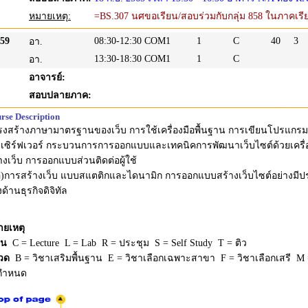
หมายเหตุ:
=BS.307 นศขอเรียน/สอบร่วมกับกลุ่ม 858 ในภาคเรีย
59
08:30-12:30
COM1
1
C
40
3
อา.
13:30-18:30
COM1
1
C
อา.
อาจารย์:
สอบปลายภาค:
rse Description
รงสร้างภาษามาตรฐานของเว็บ การใช้เครื่องมือพื้นฐาน การเขียนโปรแกร
บเซิร์ฟเวอร์ กระบวนการการออกแบบและเทคนิคการพัฒนาเว็บไซต์ด้วยเครื่อง
างเว็บ การออกแบบส่วนติดต่อผู้ใช้
อ)การสร้างเว็บ แบบสแตติกและไดนามิก การออกแบบสร้างเว็บไซต์อย่างมีปร
ด้านธุรกิจดิจิทัล
ายเหตุ
ยน
C = Lecture L = Lab R = ประชุม S = Self Study T = ติว
วด
B = วิชาเสริมพื้นฐาน E = วิชาเลือกเฉพาะสาขา F = วิชาเลือกเสรี M =
่กำหนด