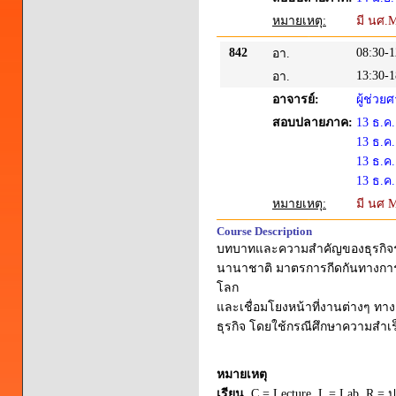
หมายเหตุ:
มี นศ.
842
08:30-1
อา.
13:30-1
อา.
อาจารย์:
ผู้ช่ว
สอบปลายภาค:
13 ธ.ค.
13 ธ.ค.
13 ธ.ค.
13 ธ.ค.
หมายเหตุ:
มี นศ 
Course Description
บทบาทและความสำคัญของธุรกิจร
นานาชาติ มาตรการกีดกันทางการค
โลก
และเชื่อมโยงหน้าที่งานต่างๆ ทา
ธุรกิจ โดยใช้กรณีศึกษาความสำเ
หมายเหตุ
เรียน
C = Lecture L = Lab R = ปร