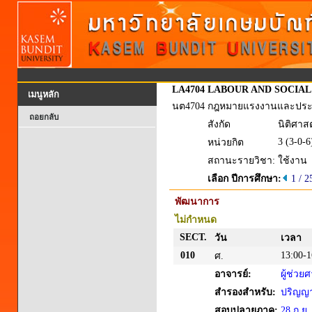
LA4704
LABOUR AND SOCIAL
เมนูหลัก
นต4704
กฎหมายแรงงานและประก
ถอยกลับ
สังกัด
นิติศาส
3 (3-0-6
หน่วยกิต
สถานะรายวิชา:
ใช้งาน
เลือก ปีการศึกษา:
1 / 2
พัฒนาการ
ไม่กำหนด
SECT.
วัน
เวลา
010
13:00-1
ศ.
อาจารย์:
ผู้ช่ว
สำรองสำหรับ:
ปริญญาต
สอบปลายภาค:
28 ก.ย.