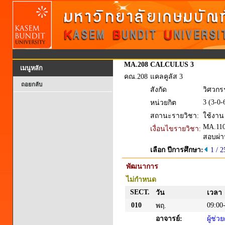
MA.208
CALCULUS 3
เมนูหลัก
คณ.208
แคลคูลัส 3
ถอยกลับ
สังกัด
วิศวกร
3 (3-0-
หน่วยกิต
สถานะรายวิชา:
ใช้งาน
MA.11
เงื่อนไขรายวิชา:
สอบผ่า
เลือก ปีการศึกษา:
1 / 
พัฒนาการ
ไม่กำหนด
SECT.
วัน
เวลา
010
09:00
พฤ.
อาจารย์:
ผู้ช่