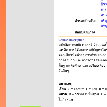
ผู้ช
อาจา
ดร.ศ
สำรองสำหรับ:
ปริญ
ปริญ
สอบปลายภาค:
Course Description
หลักคิดทางคณิตศาสตร์ จำนวนเต็
เครดิต การใช้สมการแก้ปัญหาใน
ดอกเบี้ยชนิดต่างๆ การคำนวณภา
การคำนวณและการตรวจสอบเอกสา
พื้นฐานเพื่อศึกษาและเปรียบเท
วันอื่นๆ
หมายเหตุ
เรียน
C = Lecture L = Lab R = ปร
หมวด
B = วิชาเสริมพื้นฐาน E = 
ไม่กำหนด