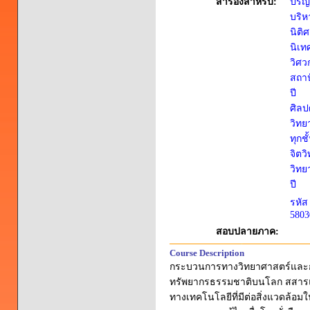
สำรองสำหรับ:
ปริญ
บริห
นิติ
นิเท
วิศว
สถาป
ปี
ศิลป
วิทย
ทุกชั
จิตว
วิทย
ปี
รหัส
5803
สอบปลายภาค:
Course Description
กระบวนการทางวิทยาศาสตร์และการแ
ทรัพยากรธรรมชาติบนโลก สสารแ
ทางเทคโนโลยีที่มีต่อสิ่งแวดล้อมใ