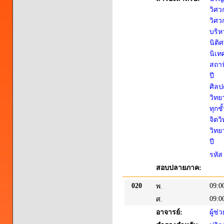
วิศว
วิศว
บริห
นิติ
นิเท
สถาป
ปี
ศิลป
วิทย
ทุกชั
จิตว
วิทย
ปี
รหัส
สอบปลายภาค:
020
09:0
พ.
09:0
ศ.
อาจารย์:
ผู้ช