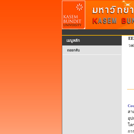
EE
เมนูหลัก
วฟ
ถอยกลับ
Cou
สาเ
อุป
โคร
การ