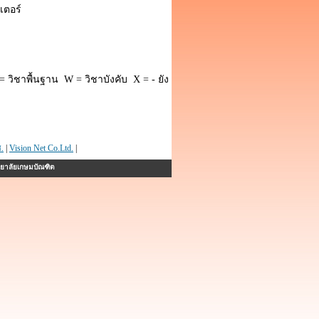
เตอร์
 วิชาพื้นฐาน W = วิชาบังคับ X = - ยัง
.
|
Vision Net Co.Ltd.
|
ทยาลัยเกษมบัณฑิต