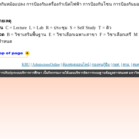
งกันหม้อแปลง การป้องกันเครื่องกำเนิดไฟฟ้า การป้องกันโซน การป้องกันมอ
ายเหตุ
ยน
C = Lecture L = Lab R = ประชุม S = Self Study T = ติว
วด
B = วิชาเสริมพื้นฐาน E = วิชาเลือกเฉพาะสาขา F = วิชาเลือกเสรี M =
่กำหนด
KBU
|
AdmissionsOnline
|
ห้องสมุดออนไลน์
|
กองทุนกู้ยืม
|
กยศ.
|
สกอ.
|
สมศ
รปรับปรุงระบบบริการการศึกษา เป็นกิจกรรมภายใต้แผนบริหารจัดการระบบฐานข้อมูลสารสนเทศ มหาวิ