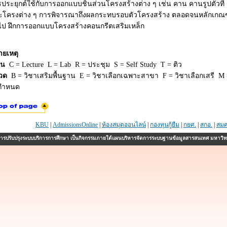
ประยุกต์ใช้กับการออกแบบชิ้นส่วนโครงสร้างต่าง ๆ เช่น คาน คานรูปตัวที ร
ะโครงต่าง ๆ การพิจารณาถึงผลกระทบรอบตัวโครงสร้าง ตลอดจนหลักเกณฑ
วไป ฝึกการออกแบบโครงสร้างคอนกรีตเสริมเหล็ก
ายเหตุ
ยน
C = Lecture L = Lab R = ประชุม S = Self Study T = ติว
วด
B = วิชาเสริมพื้นฐาน E = วิชาเลือกเฉพาะสาขา F = วิชาเลือกเสรี M =
่กำหนด
KBU
|
AdmissionsOnline
|
ห้องสมุดออนไลน์
|
กองทุนกู้ยืม
|
กยศ.
|
สกอ.
|
สมศ
รปรับปรุงระบบบริการการศึกษา เป็นกิจกรรมภายใต้แผนบริหารจัดการระบบฐานข้อมูลสารสนเทศ มหาวิ