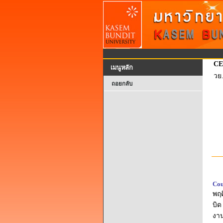
CE
เมนูหลัก
วย
ถอยกลับ
Cou
พฤต
บิด
งา