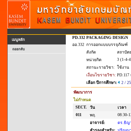
PD.332
PACKAGING DESIGN
เมนูหลัก
ออ.332
การออกแบบบรรจุภัณฑ์
ถอยกลับ
สังกัด
สถาปัต
3 (1-4-4
หน่วยกิต
สถานะรายวิชา:
ใช้งาน
เงื่อนไขรายวิชา:
PD.117
เลือก ปีการศึกษา:
2 / 2
พัฒนาการ
ไม่กำหนด
SECT.
วัน
เวลา
011
08:30-1
พฤ.
อาจารย์:
ดร.ธิญ
สำรองสำหรับ:
ปริญญาต