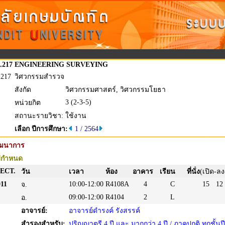
.217
ENGINEERING SURVEYING
.217
วิศวกรรมสำรวจ
สังกัด
วิศวกรรมศาสตร์, วิศวกรรมโยธา
3 (2-3-5)
หน่วยกิต
สถานะรายวิชา:
ใช้งาน
เลือก ปีการศึกษา:
1 / 2564
ัฒนาการ
่กำหนด
ECT.
วัน
เวลา
ห้อง
อาคาร
เรียน
ที่นั่ง
(เปิด-ลง
11
10:00-12:00
R4108A
4
C
15
12
จ.
09:00-12:00
R4104
2
L
อ.
อาจารย์:
อาจารย์ดำรงค์ รังสรรค์
สำรองสำหรับ:
ปริญญาตรี 4 ปี และ มากกว่า 4 ปี / ภาคปกติ ทุกชั้นปี