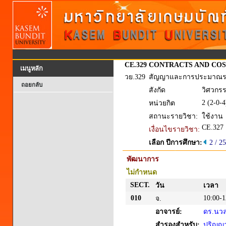
CE.329
CONTRACTS AND COS
เมนูหลัก
วย.329
สัญญาและการประมาณ
ถอยกลับ
สังกัด
วิศวกร
2 (2-0-4
หน่วยกิต
สถานะรายวิชา:
ใช้งาน
CE.327
เงื่อนไขรายวิชา:
เลือก ปีการศึกษา:
2 / 2
พัฒนาการ
ไม่กำหนด
SECT.
วัน
เวลา
010
10:00-1
จ.
อาจารย์:
ดร.นวลท
สำรองสำหรับ:
ปริญญาต