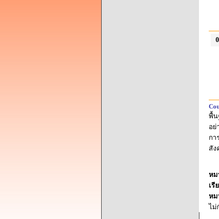
0
Cou
พื้
อย่
กา
สั
หม
เรี
หม
ไม