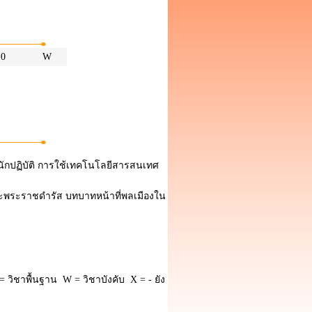
0
W
่นักปฏิบัติ การใช้เทคโนโลยีสารสนเทศ
พระราชดำรัส บทบาทหน้าที่พลเมืองใน
 วิชาพื้นฐาน W = วิชาบังคับ X = - ยัง