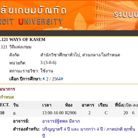
.121
WAYS OF KASEM
.121
วิถีแห่งเกษม
สังกัด
สำนักวิชาศึกษาทั่วไป, ส่วนกลาง/ไม่กำหนด
3 (3-0-6)
หน่วยกิต
สถานะรายวิชา:
ใช้งาน
เลือก ปีการศึกษา:
2 / 2564
ัฒนาการ
่กำหนด
ECT.
วัน
เวลา
ห้อง
อาคาร
เรียน
ที่นั่ง
(เปิด-ลง
10
13:00-16:00
R2906
2
C
20
6
อ.
อาจารย์:
อาจารย์ฐิตพล มีลาภ
สำรองสำหรับ:
ปริญญาตรี 4 ปี และ มากกว่า 4 ปี / ภาคปกติ ทุกชั้น
ปี