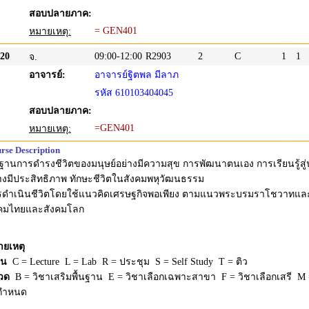
สอบปลายภาค:
= GEN401
หมายเหตุ:
20
09:00-12:00
R2903
2
C
1
1
จ.
อาจารย์:
อาจารย์ฐิตพล มีลาภ
รหัส 610103404045
สอบปลายภาค:
=GEN401
หมายเหตุ:
rse Description
นฐานการดำรงชีวิตของมนุษย์อย่างมีความสุข การพัฒนาตนเอง การเรียนรู้สู
างมีประสิทธิภาพ ทักษะชีวิตในสังคมพหุวัฒนธรรม
รดำเนินชีวิตโดยใช้แนวคิดเศรษฐกิจพอเพียง ตามแนวพระบรมราโชวาทและ
งคมไทยและสังคมโลก
ายเหตุ
ยน
C = Lecture L = Lab R = ประชุม S = Self Study T = ติว
วด
B = วิชาเสริมพื้นฐาน E = วิชาเลือกเฉพาะสาขา F = วิชาเลือกเสรี M =
่กำหนด