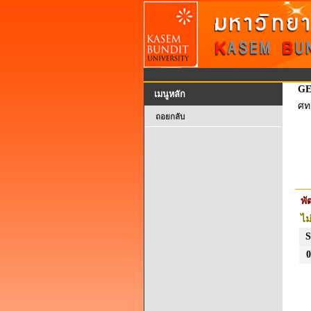
GE
เมนูหลัก
ศท
ถอยกลับ
พ
ไม
S
0