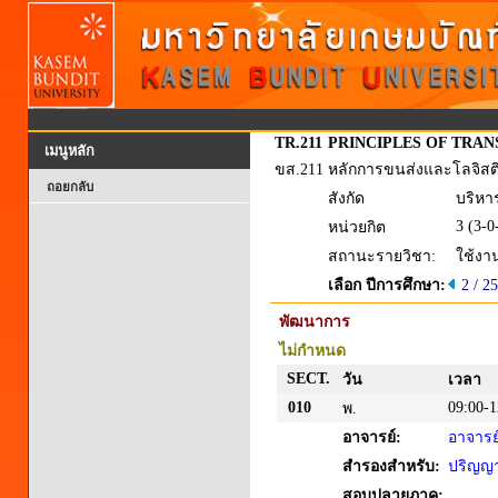
TR.211
PRINCIPLES OF TRAN
เมนูหลัก
ขส.211
หลักการขนส่งและโลจิสติ
ถอยกลับ
สังกัด
บริหาร
3 (3-0
หน่วยกิต
สถานะรายวิชา:
ใช้งา
เลือก ปีการศึกษา:
2 / 2
พัฒนาการ
ไม่กำหนด
SECT.
วัน
เวลา
010
09:00-1
พ.
อาจารย์:
อาจารย์
สำรองสำหรับ:
ปริญญาต
สอบปลายภาค: