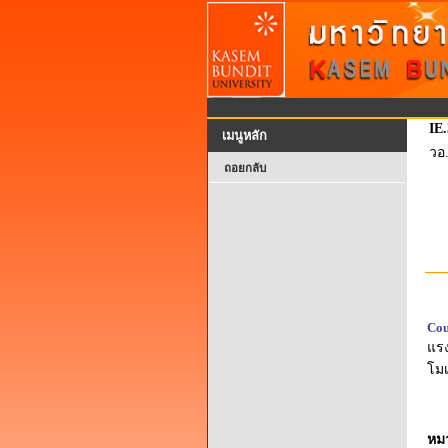
IE
เมนูหลัก
วอ
ถอยกลับ
Cou
แร
โมเ
หม