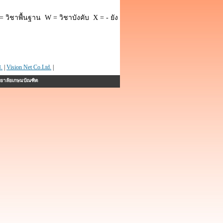
 วิชาพื้นฐาน W = วิชาบังคับ X = - ยัง
.
|
Vision Net Co.Ltd.
|
ทยาลัยเกษมบัณฑิต