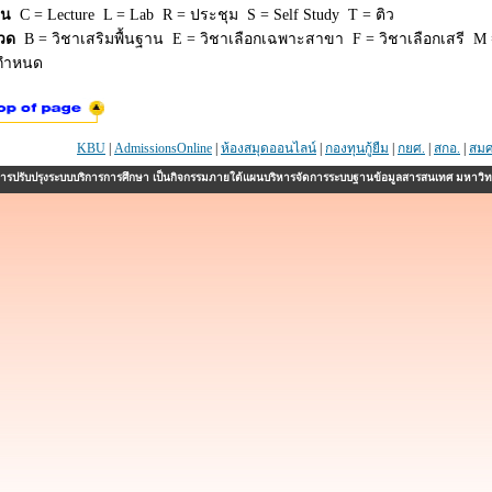
ยน
C = Lecture L = Lab R = ประชุม S = Self Study T = ติว
วด
B = วิชาเสริมพื้นฐาน E = วิชาเลือกเฉพาะสาขา F = วิชาเลือกเสรี M =
่กำหนด
KBU
|
AdmissionsOnline
|
ห้องสมุดออนไลน์
|
กองทุนกู้ยืม
|
กยศ.
|
สกอ.
|
สมศ
รปรับปรุงระบบบริการการศึกษา เป็นกิจกรรมภายใต้แผนบริหารจัดการระบบฐานข้อมูลสารสนเทศ มหาวิ