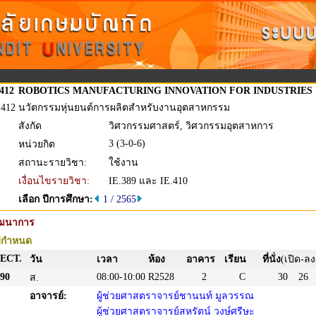
.412
ROBOTICS MANUFACTURING INNOVATION FOR INDUSTRIES
.412
นวัตกรรมหุ่นยนต์การผลิตสำหรับงานอุตสาหกรรม
สังกัด
วิศวกรรมศาสตร์, วิศวกรรมอุตสาหการ
3 (3-0-6)
หน่วยกิต
สถานะรายวิชา:
ใช้งาน
เงื่อนไขรายวิชา:
IE.389 และ IE.410
เลือก ปีการศึกษา:
1 / 2565
ัฒนาการ
่กำหนด
ECT.
วัน
เวลา
ห้อง
อาคาร
เรียน
ที่นั่ง
(เปิด-ลง
90
08:00-10:00
R2528
2
C
30
26
ส.
อาจารย์:
ผู้ช่วยศาสตราจารย์ชานนท์ มูลวรรณ
ผู้ช่วยศาสตราจารย์สหรัตน์ วงษ์ศรีษะ