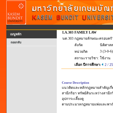
LA.303
FAMILY LAW
เมนูหลัก
นต.303
กฎหมายลักษณะครอบครั
ถอยกลับ
สังกัด
นิติศาส
3 (3-0-6)
หน่วยกิต
สถานะรายวิชา:
ใช้งาน
เลือก ปีการศึกษา:
2 / 2
Course Description
แนวคิดและหลักกฎหมายสำคัญเกี่ยว
สามีภริยา ทรัพย์สินระหว่างสาม
อุปการะเลี้ยงดู
ตามประมวลกฎหมายแพ่งและพาณิชย