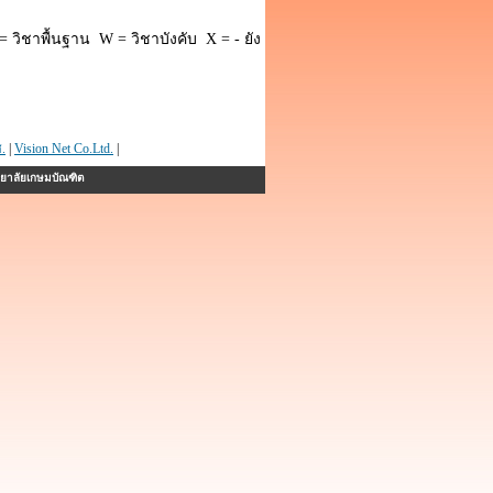
 วิชาพื้นฐาน W = วิชาบังคับ X = - ยัง
.
|
Vision Net Co.Ltd.
|
ทยาลัยเกษมบัณฑิต