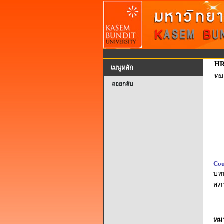
HR
เมนูหลัก
ทม
ถอยกลับ
Cou
บท
สภ
หม