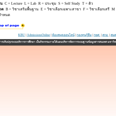
ยน
C = Lecture L = Lab R = ประชุม S = Self Study T = ติว
วด
B = วิชาเสริมพื้นฐาน E = วิชาเลือกเฉพาะสาขา F = วิชาเลือกเสรี M =
่กำหนด
KBU
|
AdmissionsOnline
|
ห้องสมุดออนไลน์
|
กองทุนกู้ยืม
|
กยศ.
|
สกอ.
|
สมศ
รปรับปรุงระบบบริการการศึกษา เป็นกิจกรรมภายใต้แผนบริหารจัดการระบบฐานข้อมูลสารสนเทศ มหาวิ