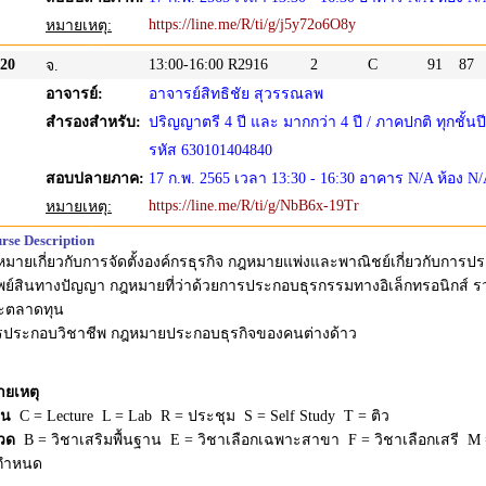
https://line.me/R/ti/g/j5y72o6O8y
หมายเหตุ:
20
13:00-16:00
R2916
2
C
91
87
จ.
อาจารย์:
อาจารย์สิทธิชัย สุวรรณลพ
สำรองสำหรับ:
ปริญญาตรี 4 ปี และ มากกว่า 4 ปี / ภาคปกติ ทุกชั้นปี
รหัส 630101404840
สอบปลายภาค:
17 ก.พ. 2565 เวลา 13:30 - 16:30 อาคาร N/A ห้อง N
https://line.me/R/ti/g/NbB6x-19Tr
หมายเหตุ:
rse Description
มายเกี่ยวกับการจัดตั้งองค์กรธุรกิจ กฎหมายแพ่งและพาณิชย์เกี่ยวกับการป
พย์สินทางปัญญา กฎหมายที่ว่าด้วยการประกอบธุรกรรมทางอิเล็กทรอนิกส์ รว
ะตลาดทุน
รประกอบวิชาชีพ กฎหมายประกอบธุรกิจของคนต่างด้าว
ายเหตุ
ยน
C = Lecture L = Lab R = ประชุม S = Self Study T = ติว
วด
B = วิชาเสริมพื้นฐาน E = วิชาเลือกเฉพาะสาขา F = วิชาเลือกเสรี M =
่กำหนด