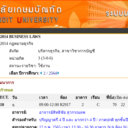
2014
BUSINESS LAWS
2014
กฎหมายธุรกิจ
สังกัด
บริหารธุรกิจ, สาขาวิชาการบัญชี
3 (3-0-6)
หน่วยกิต
สถานะรายวิชา:
ใช้งาน
เลือก ปีการศึกษา:
2 / 2564
ัฒนาการ
่กำหนด
ECT.
วัน
เวลา
ห้อง
อาคาร
เรียน
ที่นั่ง
(เปิด-ลง
10
09:00-12:00
R2917
2
C
70
22
จ.
อาจารย์:
อาจารย์สิทธิชัย สุวรรณลพ
สำรองสำหรับ:
ปริญญาตรี 4 ปี และ มากกว่า 4 ปี / ภาคปกติ ทุกชั้นปี
สอบปลายภาค:
17 ก.พ. 2565 เวลา 13:30 - 16:30 อาคาร N/A ห้อง N