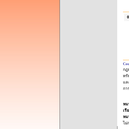
0
Cou
กฎห
ทรั
แล
กา
หม
เรี
หม
ไม