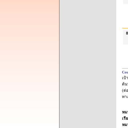
8
Cou
เป้
ต้น
(ต่
ทา
หม
เรี
หม