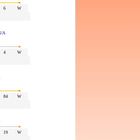
6
W
N/A
4
W
A
84
W
A
19
W