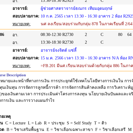
13:30-18:30
R2925
2
C
อา.
อาจารย์:
ผู้ช่วยศาสตราจารย์ธณกร เทียมอุดมฤกษ์
สอบปลายภาค:
10 ก.ค. 2565 เวลา 13:30 - 16:30 อาคาร 2 ห้อง R292
หมายเหตุ:
นศ ลงเรียน/สอบร่วมกับกลุ่ม 878 ในภาคเรียนที่ 2/6
86
08:30-12:30
R2730
2
C
80
64
อา.
13:30-18:30
R2730
2
C
อา.
อาจารย์:
อาจารย์จงจิตต์ แซ่ลี้
สอบปลายภาค:
15 ม.ค. 2566 เวลา 13:30 - 16:30 อาคาร N/A ห้อง R
หมายเหตุ:
=FB.201 มีนศ.เรียน/สอบร่วมด้วยกับกลุ่ม 886 ในภาคเ
rse Description
าหมายและหน้าที่ทางการเงิน การประยุกต์ใช้เทคโนโลยีทางการเงินใน การจ
ทุนเงินทุน การจัดการลูกหนี้การค้า การจัดการสินค้าคงเหลือ การวิเคราะห์ม
อ)ของเงินตามเวลา การประเมินค่าโครงการลงทุน นโยบายเงินปันผลและจริ
งการเงิน และการวางแผนกำไร
ายเหตุ
ยน
C = Lecture L = Lab R = ประชุม S = Self Study T = ติว
วด
B = วิชาเสริมพื้นฐาน E = วิชาเลือกเฉพาะสาขา F = วิชาเลือกเสรี M =