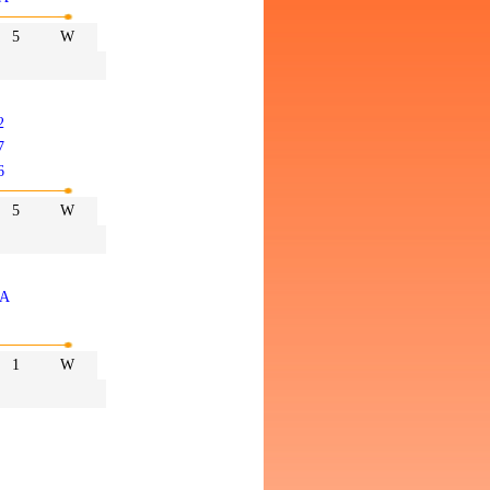
5
W
2
7
6
5
W
/A
1
W