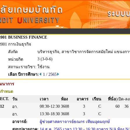
2001
BUSINESS FINANCE
2001
การเงินธุรกิจ
สังกัด
บริหารธุรกิจ, สาขาวิชาการจัดการสมัยใหม่ แขนงก
3 (3-0-6)
หน่วยกิต
สถานะรายวิชา:
ใช้งาน
เลือก ปีการศึกษา:
1 / 2565
ัฒนาการ
่กำหนด
ECT.
วัน
เวลา
ห้อง
อาคาร
เรียน
ที่นั่ง
(เปิด-ลง
12
08:30-12:30
3608
3
C
60
36
อา.
13:30-18:30
3608
3
C
อา.
อาจารย์:
ผู้ช่วยศาสตราจารย์ธณกร เทียมอุดมฤกษ์
สอบปลายภาค:
14 ส.ค. 2565 เวลา 13:30 - 16:30 อาคาร N/A ห้อง N