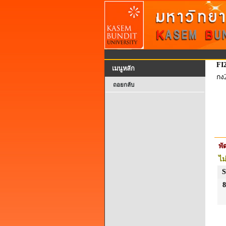
FI
เมนูหลัก
กง
ถอยกลับ
พ
ไม
S
8