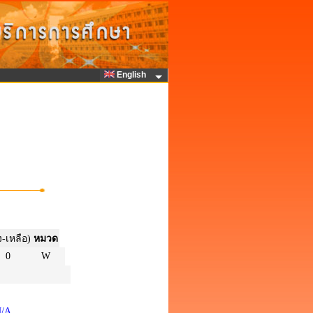
English
ง-เหลือ)
หมวด
0
W
N/A