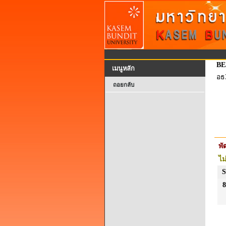
BE
เมนูหลัก
อธ
ถอยกลับ
พ
ไม
S
8