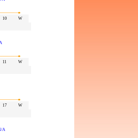
10
W
/A
11
W
17
W
N/A