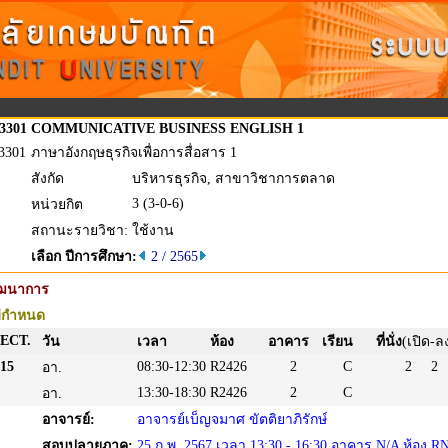
3301
COMMUNICATIVE BUSINESS ENGLISH 1
3301
ภาษาอังกฤษธุรกิจเพื่อการสื่อสาร 1
สังกัด
บริหารธุรกิจ, สาขาวิชาการตลาด
3 (3-0-6)
หน่วยกิต
สถานะรายวิชา:
ใช้งาน
เลือก ปีการศึกษา:
2 / 2565
ัฒนาการ
่กำหนด
ECT.
วัน
เวลา
ห้อง
อาคาร
เรียน
ที่นั่ง
(เปิด-ล
15
08:30-12:30
R2426
2
C
2
2
อา.
13:30-18:30
R2426
2
C
อา.
อาจารย์:
อาจารย์เบ็ญจมาศ ขัตติยาภิรักษ์
สอบปลายภาค:
25 ก.พ. 2567 เวลา 13:30 - 16:30 อาคาร N/A ห้อง R