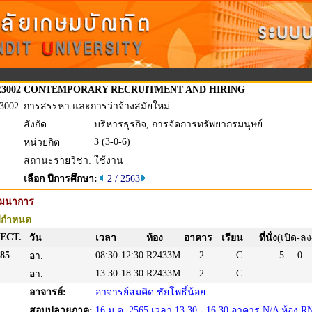
3002
CONTEMPORARY RECRUITMENT AND HIRING
3002
การสรรหา และการว่าจ้างสมัยใหม่
สังกัด
บริหารธุรกิจ, การจัดการทรัพยากรมนุษย์
3 (3-0-6)
หน่วยกิต
สถานะรายวิชา:
ใช้งาน
เลือก ปีการศึกษา:
2 / 2563
ัฒนาการ
่กำหนด
ECT.
วัน
เวลา
ห้อง
อาคาร
เรียน
ที่นั่ง
(เปิด-ลง
85
08:30-12:30
R2433M
2
C
5
0
อา.
13:30-18:30
R2433M
2
C
อา.
อาจารย์:
อาจารย์สมคิด ชัยโพธิ์น้อย
สอบปลายภาค:
16 ม.ค. 2565 เวลา 13:30 - 16:30 อาคาร N/A ห้อง R