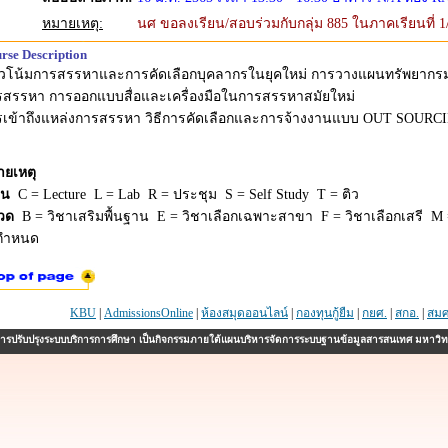
หมายเหตุ:
นศ ขอลงเรียน/สอบร่วมกับกลุ่ม 885 ในภาคเรียนที่ 
rse Description
วโน้มการสรรหาและการคัดเลือกบุคลากรในยุคใหม่ การวางแผนทรัพยากรม
รสรรหา การออกแบบสื่อและเครื่องมือในการสรรหาสมัยใหม่
รเข้าถึงแหล่งการสรรหา วิธีการคัดเลือกและการจ้างงานแบบ OUT SOURC
ายเหตุ
ยน
C = Lecture L = Lab R = ประชุม S = Self Study T = ติว
วด
B = วิชาเสริมพื้นฐาน E = วิชาเลือกเฉพาะสาขา F = วิชาเลือกเสรี M =
่กำหนด
KBU
|
AdmissionsOnline
|
ห้องสมุดออนไลน์
|
กองทุนกู้ยืม
|
กยศ.
|
สกอ.
|
สมศ
รปรับปรุงระบบบริการการศึกษา เป็นกิจกรรมภายใต้แผนบริหารจัดการระบบฐานข้อมูลสารสนเทศ มหาวิ