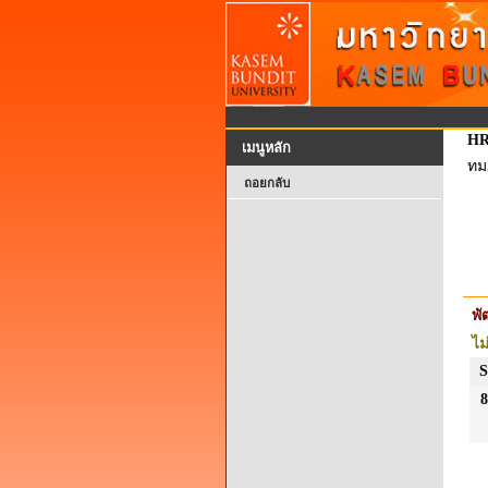
HR
เมนูหลัก
ทม
ถอยกลับ
พ
ไม
S
8