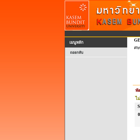
GE
เมนูหลัก
ศษ
ถอยกลับ
พ
ไม
S
0