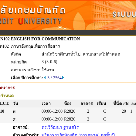
N102
ENGLISH FOR COMMUNICATION
ท102
ภาษาอังกฤษเพื่อการสื่อสาร
สังกัด
สำนักวิชาศึกษาทั่วไป, ส่วนกลาง/ไม่กำหนด
3 (3-0-6)
หน่วยกิต
สถานะรายวิชา:
ใช้งาน
เลือก ปีการศึกษา:
3 / 2564
ัฒนาการ
่กำหนด
ECT.
วัน
เวลา
ห้อง
อาคาร
เรียน
ที่นั่ง
(เปิด-ลง
10
09:00-12:00
R2826
2
C
20
1
พ.
09:00-12:00
R2826
2
C
ศ.
อาจารย์:
ดร.วิวัฒนา ฐานสโร
สำรองสำหรับ:
บริหารธุรกิจบัณฑิต (การตลาด) ทุกชั้นปี