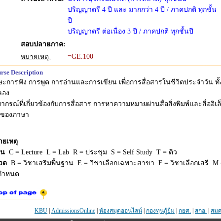
ปริญญาตรี 4 ปี และ มากกว่า 4 ปี / ภาคปกติ ทุกชั้น
ปี
ปริญญาตรี ต่อเนื่อง 3 ปี / ภาคปกติ ทุกชั้นปี
สอบปลายภาค:
=GE.100
หมายเหตุ:
rse Description
ษะการฟัง การพูด การอ่านและการเขียน เพื่อการสื่อสารในชีวิตประจำวัน
ลอง
ากรณ์ที่เกี่ยวข้องกับการสื่อสาร การหาความหมายผ่านสื่อสิ่งพิมพ์และสื่
้าของภาษา
ายเหตุ
ยน
C = Lecture L = Lab R = ประชุม S = Self Study T = ติว
วด
B = วิชาเสริมพื้นฐาน E = วิชาเลือกเฉพาะสาขา F = วิชาเลือกเสรี M =
่กำหนด
KBU
|
AdmissionsOnline
|
ห้องสมุดออนไลน์
|
กองทุนกู้ยืม
|
กยศ.
|
สกอ.
|
สมศ