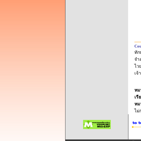
Cou
ทัก
จำ
ไวย
เจ
หม
เรี
หม
ไม