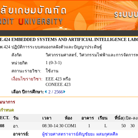
E.424
EMBEDDED SYSTEMS AND ARTIFICIAL INTELLIGENCE LA
พ.424
ปฏิบัติการระบบสมองกลฝังตัวและปัญญาประดิษฐ์
สังกัด
วิศวกรรมศาสตร์, วิศวกรรมไฟฟ้าและการจัดการ
1 (0-3-1)
หน่วยกิต
สถานะรายวิชา:
ใช้งาน
เงื่อนไขรายวิชา:
EEE.423 หรือ
CONEEE.423
เลือก ปีการศึกษา:
2 / 2566
ัฒนาการ
่กำหนด
ECT.
วัน
เวลา
ห้อง
อาคาร
เรียน
ที่นั่ง
(เปิด-ลง
08
08:30-14:30
COM1
1
L
50
30
อา.
อาจารย์:
ผู้ช่วยศาสตราจารย์สัญชัยยะ ผสมกุศลศีล