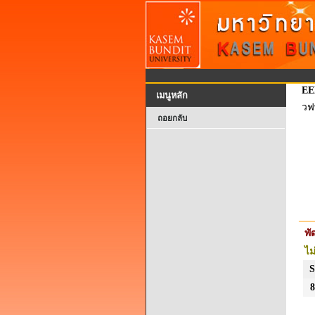
EE
เมนูหลัก
วฟ
ถอยกลับ
พ
ไม
S
8