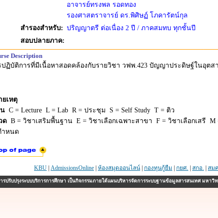
อาจารย์ทรงพล รอดทอง
รองศาสตราจารย์ ดร.พิศิษฏ์ โภคารัตน์กุล
สำรองสำหรับ:
ปริญญาตรี ต่อเนื่อง 2 ปี / ภาคสมทบ ทุกชั้นปี
สอบปลายภาค:
rse Description
ปฏิบัติการที่มีเนื้อหาสอดคล้องกับรายวิชา วฟพ.423 ปัญญาประดิษฐ์ในอุต
ายเหตุ
ยน
C = Lecture L = Lab R = ประชุม S = Self Study T = ติว
วด
B = วิชาเสริมพื้นฐาน E = วิชาเลือกเฉพาะสาขา F = วิชาเลือกเสรี M =
่กำหนด
KBU
|
AdmissionsOnline
|
ห้องสมุดออนไลน์
|
กองทุนกู้ยืม
|
กยศ.
|
สกอ.
|
สมศ
รปรับปรุงระบบบริการการศึกษา เป็นกิจกรรมภายใต้แผนบริหารจัดการระบบฐานข้อมูลสารสนเทศ มหาวิ