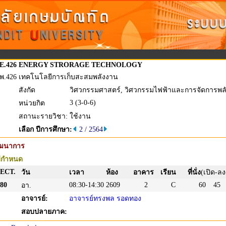
E.426
ENERGY STRORAGE TECHNOLOGY
พ.426
เทคโนโลยีการเก็บสะสมพลังงาน
สังกัด
วิศวกรรมศาสตร์, วิศวกรรมไฟฟ้าและการจัดการพล
3 (3-0-6)
หน่วยกิต
สถานะรายวิชา:
ใช้งาน
เลือก ปีการศึกษา:
2 / 2564
ัฒนาการ
่กำหนด
ECT.
วัน
เวลา
ห้อง
อาคาร
เรียน
ที่นั่ง
(เปิด-ลง
80
08:30-14:30
2609
2
C
60
45
อา.
อาจารย์:
อาจารย์ทรงพล รอดทอง
สอบปลายภาค: