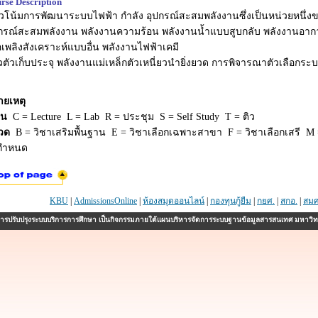
rse Description
โน้มการพัฒนาระบบไฟฟ้า กําลัง อุปกรณ์สะสมพลังงานซึ่งเป็นหน่วยหนึ่งข
ปกรณ์สะสมพลังงาน พลังงานความร้อน พลังงานน้ำแบบสูบกลับ พลังงานอา
้อเพลิงสังเคราะห์แบบอื่น พลังงานไฟฟ้าเคมี
ตัวเก็บประจุ พลังงานแม่เหล็กตัวเหนี่ยวนํายิ่งยวด การพิจารณาตัวเลือก
ายเหตุ
ยน
C = Lecture L = Lab R = ประชุม S = Self Study T = ติว
วด
B = วิชาเสริมพื้นฐาน E = วิชาเลือกเฉพาะสาขา F = วิชาเลือกเสรี M =
่กำหนด
KBU
|
AdmissionsOnline
|
ห้องสมุดออนไลน์
|
กองทุนกู้ยืม
|
กยศ.
|
สกอ.
|
สมศ
รปรับปรุงระบบบริการการศึกษา เป็นกิจกรรมภายใต้แผนบริหารจัดการระบบฐานข้อมูลสารสนเทศ มหาวิ