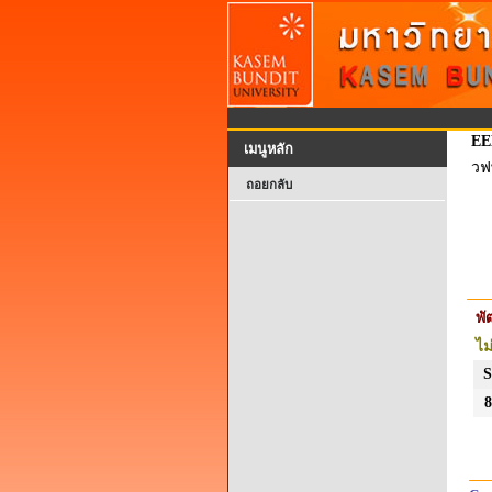
EE
เมนูหลัก
วฟ
ถอยกลับ
พ
ไม
S
8