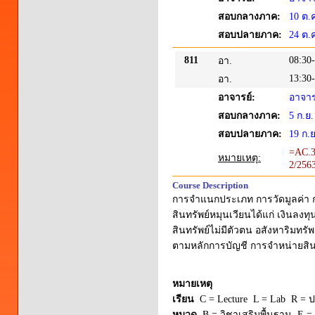
สอบกลางภาค:
10 ต.
สอบปลายภาค:
24 ต.
811
08:30
อา.
13:30
อา.
อาจารย์:
อาจารย
สอบกลางภาค:
5 ก.ย
สอบปลายภาค:
19 ก.
=AC.3
หมายเหตุ:
2/256
Course Description
การจำแนกประเภท การวัดมูลค่า ก
สินทรัพย์หมุนเวียนได้แก่ เงินลงทุ
สินทรัพย์ไม่มีตัวตน อสังหาริมทร
ตามหลักการบัญชี การจำหน่ายสิน
หมายเหตุ
เรียน
C = Lecture L = Lab R = ปร
หมวด
B = วิชาเสริมพื้นฐาน E = 