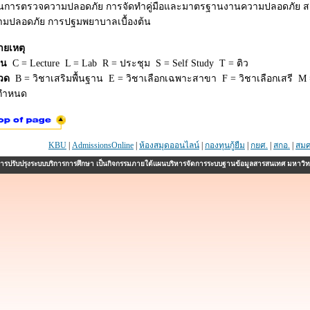
นการตรวจความปลอดภัย การจัดทำคู่มือและมาตรฐานงานความปลอดภัย
ามปลอดภัย การปฐมพยาบาลเบื้องต้น
ายเหตุ
ยน
C = Lecture L = Lab R = ประชุม S = Self Study T = ติว
วด
B = วิชาเสริมพื้นฐาน E = วิชาเลือกเฉพาะสาขา F = วิชาเลือกเสรี M =
่กำหนด
KBU
|
AdmissionsOnline
|
ห้องสมุดออนไลน์
|
กองทุนกู้ยืม
|
กยศ.
|
สกอ.
|
สมศ
รปรับปรุงระบบบริการการศึกษา เป็นกิจกรรมภายใต้แผนบริหารจัดการระบบฐานข้อมูลสารสนเทศ มหาวิ