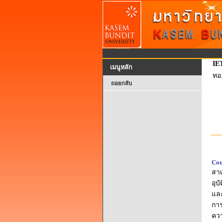
IE
เมนูหลัก
ทอ
ถอยกลับ
Cou
สา
อุบ
และ
การ
คว