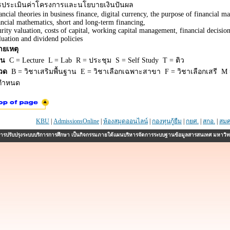
รประเมินค่าโครงการและนโยบายเงินปันผล
ancial theories in business finance, digital currency, the purpose of financial m
ancial mathematics, short and long-term financing,
urity valuation, costs of capital, working capital management, financial decisio
luation and dividend policies
ายเหตุ
ยน
C = Lecture L = Lab R = ประชุม S = Self Study T = ติว
วด
B = วิชาเสริมพื้นฐาน E = วิชาเลือกเฉพาะสาขา F = วิชาเลือกเสรี M =
่กำหนด
KBU
|
AdmissionsOnline
|
ห้องสมุดออนไลน์
|
กองทุนกู้ยืม
|
กยศ.
|
สกอ.
|
สมศ
รปรับปรุงระบบบริการการศึกษา เป็นกิจกรรมภายใต้แผนบริหารจัดการระบบฐานข้อมูลสารสนเทศ มหาวิ