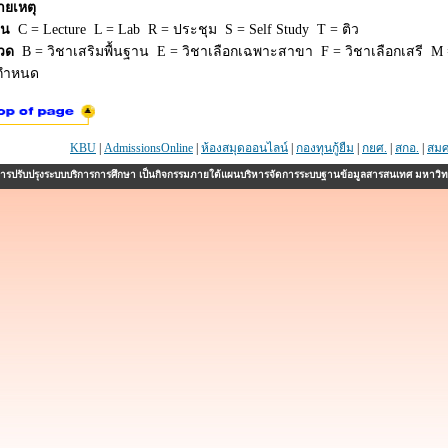
ายเหตุ
ยน
C = Lecture L = Lab R = ประชุม S = Self Study T = ติว
วด
B = วิชาเสริมพื้นฐาน E = วิชาเลือกเฉพาะสาขา F = วิชาเลือกเสรี M =
่กำหนด
KBU
|
AdmissionsOnline
|
ห้องสมุดออนไลน์
|
กองทุนกู้ยืม
|
กยศ.
|
สกอ.
|
สมศ
รปรับปรุงระบบบริการการศึกษา เป็นกิจกรรมภายใต้แผนบริหารจัดการระบบฐานข้อมูลสารสนเทศ มหาวิ