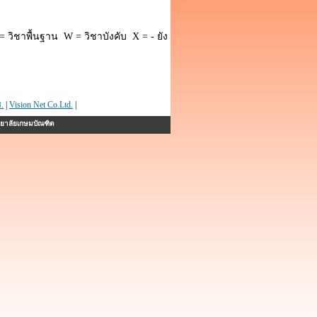
 วิชาพื้นฐาน W = วิชาบังคับ X = - ยัง
.
|
Vision Net Co.Ltd.
|
ทยาลัยเกษมบัณฑิต