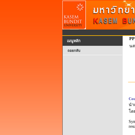
PP
เมนูหลัก
นส
ถอยกลับ
Cou
นำเ
โดย
Syn
res