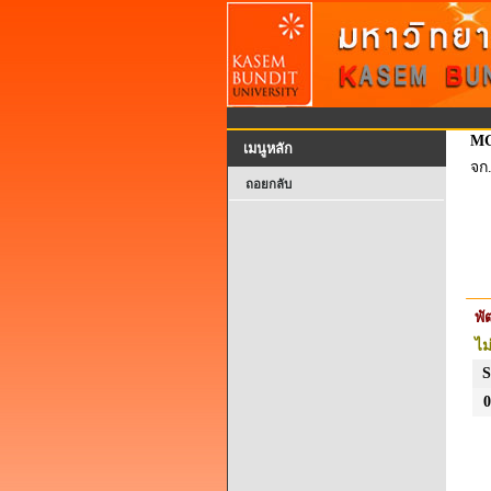
MG
เมนูหลัก
จก
ถอยกลับ
พ
ไม
S
0