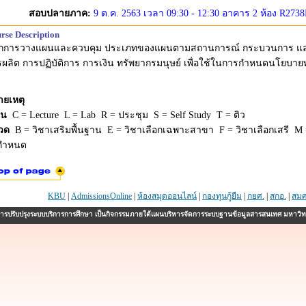
สอบปลายภาค:
9 ต.ค. 2563 เวลา 09:30 - 12:30 อาคาร 2 ห้อง R273
rse Description
ักการวางแผนและควบคุม ประเภทของแผนตามสถานการณ์ กระบวนการ แ
ผลิต การปฏิบัติการ การเงิน ทรัพยากรมนุษย์ เพื่อใช้ในการกำหนดนโยบายท
ายเหตุ
ยน
C = Lecture L = Lab R = ประชุม S = Self Study T = ติว
วด
B = วิชาเสริมพื้นฐาน E = วิชาเลือกเฉพาะสาขา F = วิชาเลือกเสรี M =
่กำหนด
KBU
|
AdmissionsOnline
|
ห้องสมุดออนไลน์
|
กองทุนกู้ยืม
|
กยศ.
|
สกอ.
|
สมศ
รปรับปรุงระบบบริการการศึกษา เป็นกิจกรรมภายใต้แผนบริหารจัดการระบบฐานข้อมูลสารสนเทศ มหาวิ