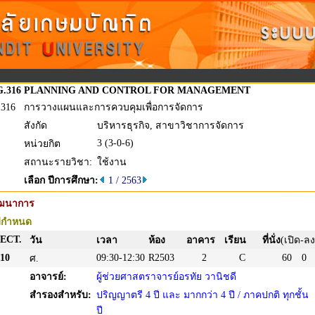
.316
PLANNING AND CONTROL FOR MANAGEMENT
.316
การวางแผนและการควบคุมเพื่อการจัดการ
สังกัด
บริหารธุรกิจ, สาขาวิชาการจัดการ
3 (3-0-6)
หน่วยกิต
สถานะรายวิชา:
ใช้งาน
เลือก ปีการศึกษา:
1 / 2563
ัฒนาการ
่กำหนด
ECT.
วัน
เวลา
ห้อง
อาคาร
เรียน
ที่นั่ง
(เปิด-ลง
10
09:30-12:30
R2503
2
C
60
0
ศ.
อาจารย์:
ผู้ช่วยศาสตราจารย์อรทัย วานิชดี
สำรองสำหรับ:
ปริญญาตรี 4 ปี และ มากกว่า 4 ปี / ภาคปกติ ทุกชั้น
ปี