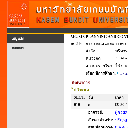
MG.316
PLANNING AND CON
เมนูหลัก
จก.316
การวางแผนและการควบคุ
ถอยกลับ
สังกัด
บริหาร
3 (3-0-
หน่วยกิต
สถานะรายวิชา:
ใช้งาน
เลือก ปีการศึกษา:
1 / 
พัฒนาการ
ไม่กำหนด
SECT.
วัน
เวลา
010
09:30-1
ศ.
อาจารย์:
ผู้ช่วย
สำรองสำหรับ:
ปริญญาต
สอบปลายภาค:
8 ต.ค. 