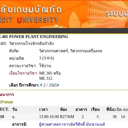
.405
POWER PLANT ENGINEERING
.405
วิศวกรรมโรงจักรต้นกำลัง
สังกัด
วิศวกรรมศาสตร์, วิศวกรรมเครื่องกล
3 (3-0-6)
หน่วยกิต
สถานะรายวิชา:
ใช้งาน
เงื่อนไขรายวิชา:
ME.305 หรือ
ME.312
เลือก ปีการศึกษา:
2 / 2565
ัฒนาการ
่กำหนด
ECT.
วัน
เวลา
ห้อง
อาคาร
เรียน
ที่นั่ง
(เปิด-ลง
10
13:00-16:00
R2736M
2
C
30
14
จ.
อาจารย์:
ผู้ช่วยศาสตราจารย์ทวีศักดิ์ มั่นชวนนท์