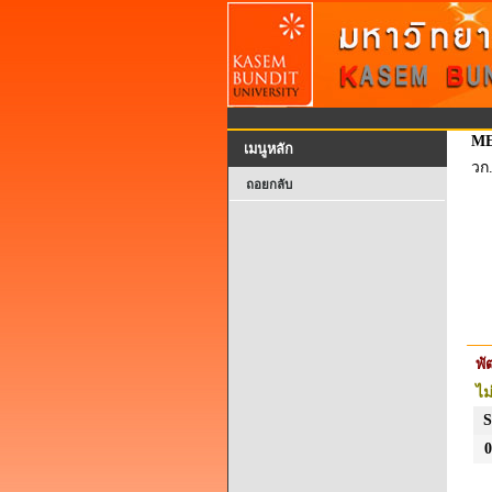
ME
เมนูหลัก
วก
ถอยกลับ
พ
ไม
S
0