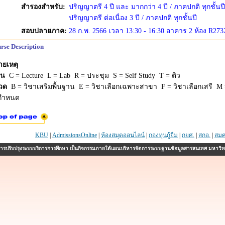
สำรองสำหรับ:
ปริญญาตรี 4 ปี และ มากกว่า 4 ปี / ภาคปกติ ทุกชั้นปี
ปริญญาตรี ต่อเนื่อง 3 ปี / ภาคปกติ ทุกชั้นปี
สอบปลายภาค:
28 ก.พ. 2566 เวลา 13:30 - 16:30 อาคาร 2 ห้อง R273
rse Description
ายเหตุ
ยน
C = Lecture L = Lab R = ประชุม S = Self Study T = ติว
วด
B = วิชาเสริมพื้นฐาน E = วิชาเลือกเฉพาะสาขา F = วิชาเลือกเสรี M =
่กำหนด
KBU
|
AdmissionsOnline
|
ห้องสมุดออนไลน์
|
กองทุนกู้ยืม
|
กยศ.
|
สกอ.
|
สมศ
รปรับปรุงระบบบริการการศึกษา เป็นกิจกรรมภายใต้แผนบริหารจัดการระบบฐานข้อมูลสารสนเทศ มหาวิ