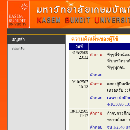
ความคิดเห็นของผู้ใช้
เมนูหลัก
วันที่
ถอยกลับ
31/5/2509
คำถาม
พีๆๆที่รับน้
23:32
ที่/มหาวิทยา
พีๆๆทุกคน
คำตอบ
9/10/2507
คำถาม
ตกลงกู้ยืมเพื
15:12
เหรอครับ งงจ
คำตอบ
เฉพาะนักศึกษาท
4/10/3093 1
18/11/2505
คำถาม
ถ้าจบการศึก
11:12
ทราบต้องกา
คำตอบ
จบ 1/2548 แ