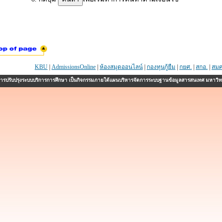
KBU
|
AdmissionsOnline
|
ห้องสมุดออนไลน์
|
กองทุนกู้ยืม
|
กยศ.
|
สกอ.
|
สมศ
รปรับปรุงระบบบริการการศึกษา เป็นกิจกรรมภายใต้แผนบริหารจัดการระบบฐานข้อมูลสารสนเทศ มหาวิ