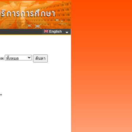
English
าพ
1*