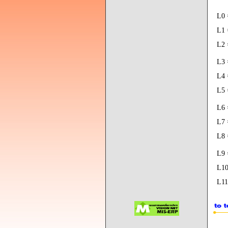
L0 
L1 
L2 
L3 
L4 
L5 
L6 
L7 
L8
L9 
L10
L11