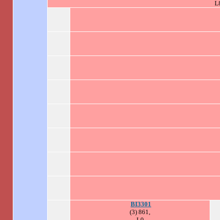
L
BI3301
(3) 861,
L0