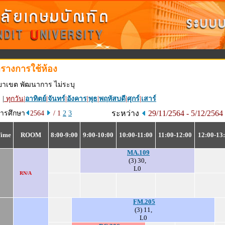
รางการใช้ห้อง
ยาเขต พัฒนาการ ไม่ระบุ
 |
ทุกวัน
|
อาทิตย์
|
จันทร์
|
อังคาร
|
พุธ
|
พฤหัสบดี
|
ศุกร์
|
เสาร์
ระหว่าง
29/11/2564 - 5/12/2564
การศึกษา
2564
/ 1
2
3
Time
ROOM
8:00-9:00
9:00-10:00
10:00-11:00
11:00-12:00
12:00-13
MA.109
(3) 30,
L0
RN/A
FM.205
(3) 11,
L0