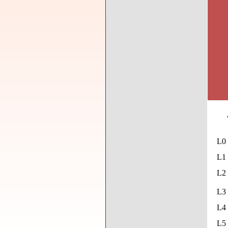
L0
L1 
L2 
L3 
L4 
L5