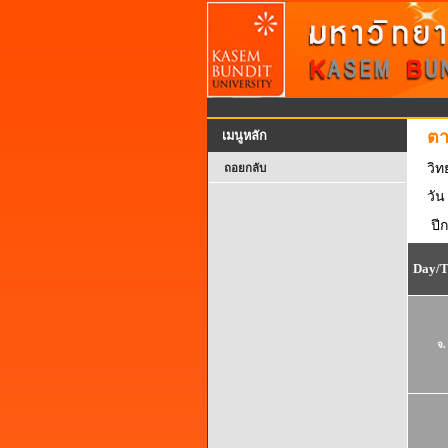
ตา
เมนูหลัก
วิท
ถอยกลับ
วัน
ปี
Day/
จ.