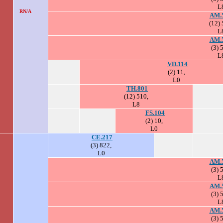
L
RN/A
AM.
(12) 
L
AM.
(3) 
L
VD.114
(2) 11,
L0
TH.801
(12) 510,
L8
FS.104
(2) 10,
L0
CE.217
(3) 822,
L0
AM.
(3) 
L
AM.
(3) 
L
AM.
(3) 