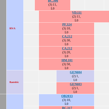
BC.306
(3) 11,
L0
VD.111
(2) 11,
L0
PF.324
(3) 10,
RN/A
L0
CA.212
(3) 30,
L0
CA.212
(3) 20,
L0
HM.101
(3) 50,
L0
GEN604
(2) 1,
L0
Raerobic
GEN603
(2) 1,
L0
OB2033
(3) 10,
L0
BC.317