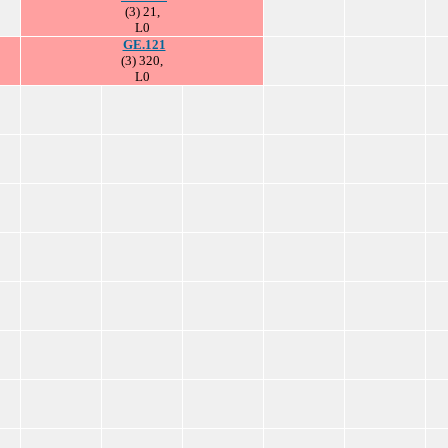
(3) 21,
L0
GE.121
(3) 320,
L0