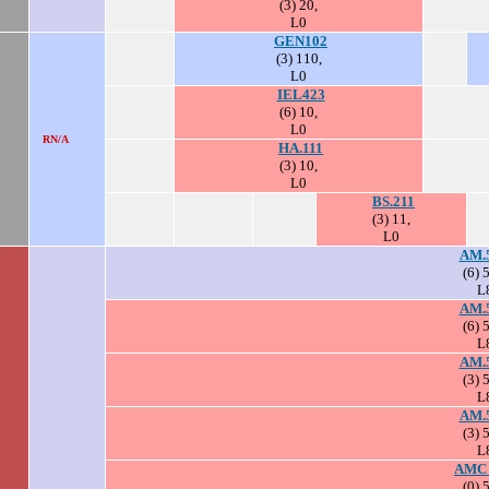
(3) 20,
L0
GEN102
(3) 110,
L0
IEL423
(6) 10,
L0
RN/A
HA.111
(3) 10,
L0
BS.211
(3) 11,
L0
AM.
(6) 
L
AM.
(6) 
L
AM.
(3) 
L
AM.
(3) 
L
AMC 
(0) 