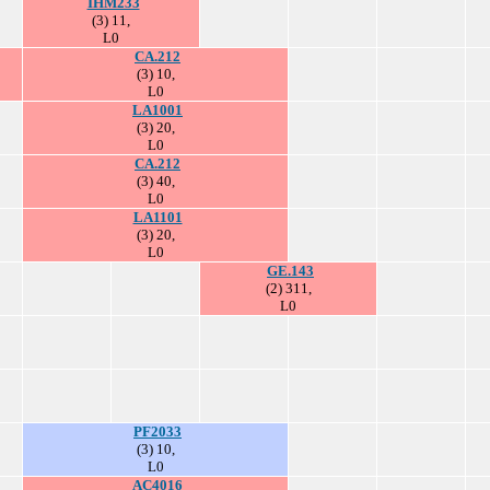
IHM233
(3) 11,
L0
CA.212
(3) 10,
L0
LA1001
(3) 20,
L0
CA.212
(3) 40,
L0
LA1101
(3) 20,
L0
GE.143
(2) 311,
L0
PF2033
(3) 10,
L0
AC4016