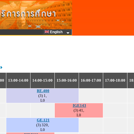
English
:00
13:00-14:00
14:00-15:00
15:00-16:00
16:00-17:00
17:00-18:00
18
RE.400
(3) 1,
L0
IGE143
(3) 41,
L0
GE.121
(3) 320,
L0