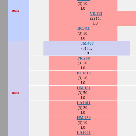
(3) 10,
L0
RN/A
VD.113
(2) 11,
L0
BC.411
(3) 10,
L0
JM.407
(3) 11,
L0
PR.208
(3) 10,
L0
BC1013
(3) 10,
L0
HM.101
(3) 50,
.
RN/A
L0
LA1101
(3) 20,
L0
HM.434
(3) 10,
L0
LA1001