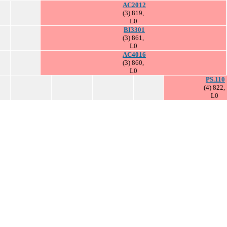
AC2012
(3) 819,
L0
BI3301
(3) 861,
L0
AC4016
(3) 860,
L0
PS.110
(4) 822,
L0