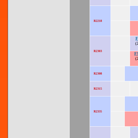
R2218
F
(
R2303
F
(
R2308
R2315
R2335