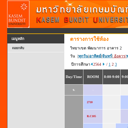
ตารางการใช้ห้อง
เมนูหลัก
วิทยาเขต พัฒนาการ อาคาร 2
ถอยกลับ
วัน |
ทุกวัน
|
อาทิตย์
|
จันทร์
|
อังคาร
|
พ
ปีการศึกษา
2564
/
1
2
3
Day/Time
ROOM
8:00-9:00
9:0
จ.
-
2710
R.C105