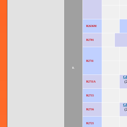
R2636M
R2701
R2711
อ.
G
(
R2711A
R2715
G
(
R2716
R2721