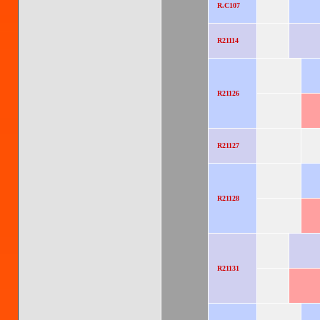
R.C107
R21114
R21126
R21127
R21128
R21131