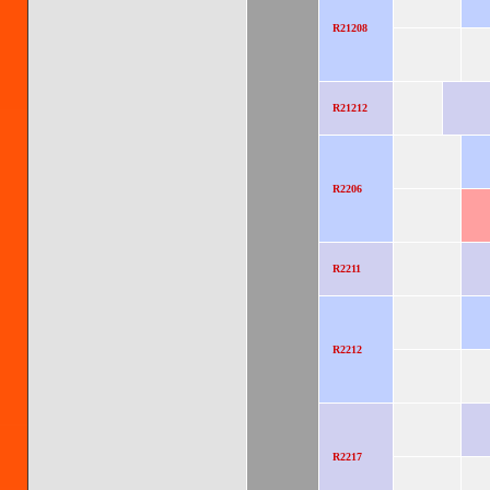
R21208
R21212
R2206
R2211
R2212
R2217