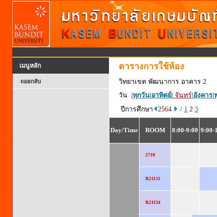
ตารางการใช้ห้อง
เมนูหลัก
วิทยาเขต พัฒนาการ อาคาร 2
ถอยกลับ
วัน |
ทุกวัน
|
อาทิตย์
|
จันทร์
|
อังคาร
|
พ
ปีการศึกษา
2564
/
1
2
3
Day/Time
ROOM
8:00-9:00
9:00-
2710
R21131
R21134