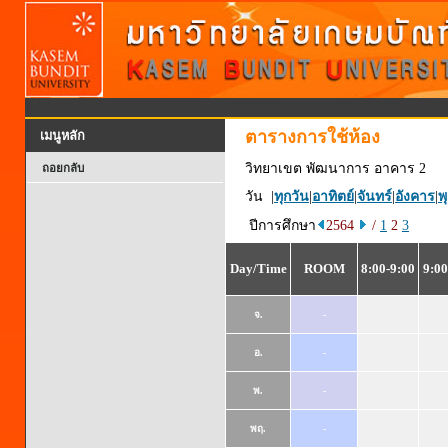
ตารางการใช้ห้อง
เมนูหลัก
วิทยาเขต พัฒนาการ อาคาร 2
ถอยกลับ
วัน |
ทุกวัน
|
อาทิตย์
|
จันทร์
|
อังคาร
|
พ
ปีการศึกษา
2564
/
1
2
3
Day/Time
ROOM
8:00-9:00
9:00
จ.
-
อ.
-
พ.
-
พฤ.
-