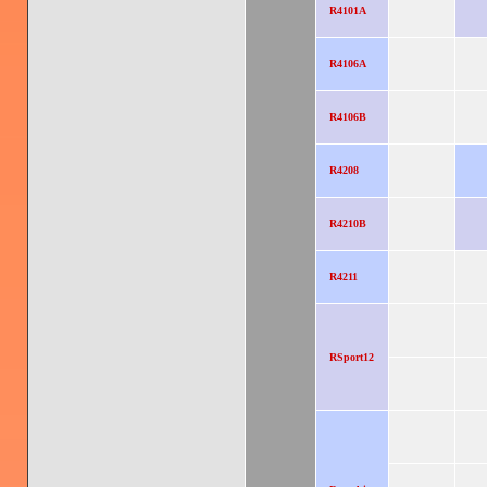
R4101A
R4106A
R4106B
R4208
R4210B
R4211
RSport12