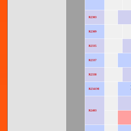
R2303
R2309
R2335
R2337
R2338
R2341M
R2403