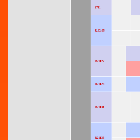
2711
R.C105
R21127
R21128
R21131
R21136