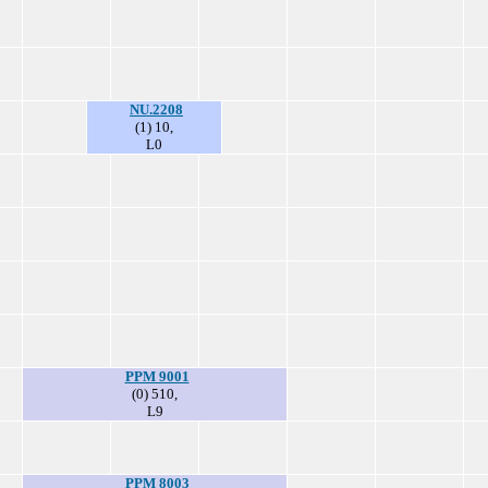
NU.2208
(1) 10,
L0
PPM 9001
(0) 510,
L9
PPM 8003