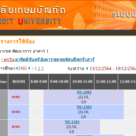
รางการใช้ห้อง
ทยาเขต พัฒนาการ อาคาร 1
 |
ทุกวัน
|
อาทิตย์
|
จันทร์
|
อังคาร
|
พุธ
|
พฤหัสบดี
|
ศุกร์
|
เสาร์
ระหว่าง
13/12/2564 - 19/12/25
การศึกษา
2565
/ 1
2
3
Time
ROOM
8:00-9:00
9:00-10:00
10:00-11:00
11:00-12:00
12:00-13
NU.2401
(2) 10,
R1902
L0
NU.2303
(3) 10,
R1903
L0
NU.1201
(3) 10,
R1901
L0