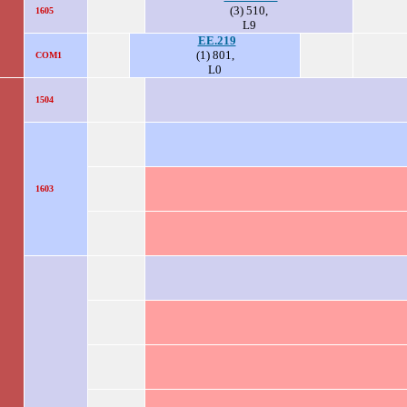
(3) 510,
1605
L9
EE.219
(1) 801,
COM1
L0
1504
1603