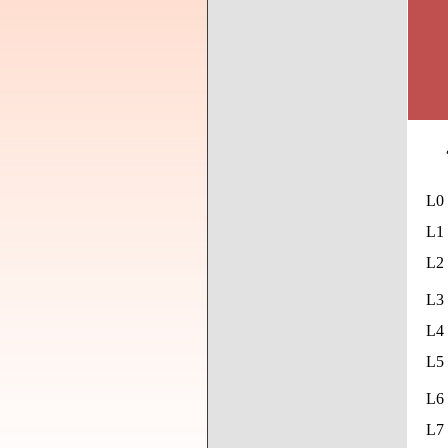
L0
L1 
L2 
L3 
L4 
L5
L6 
L7 