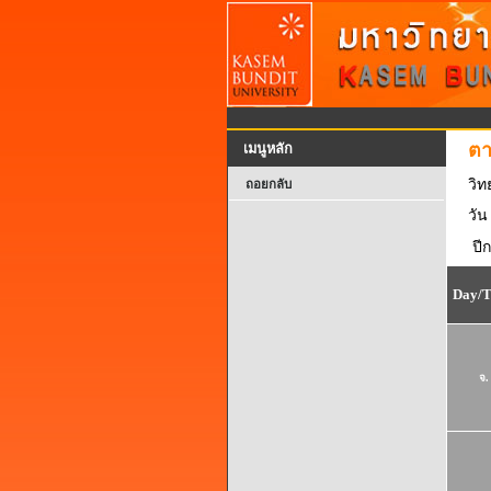
ตา
เมนูหลัก
วิ
ถอยกลับ
วัน
ปี
Day/
จ.