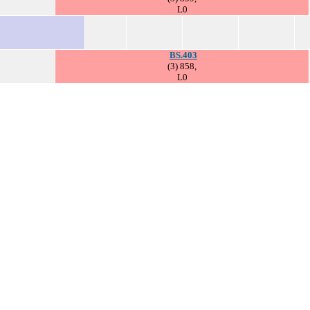
L0
BS.403
(3) 858,
L0