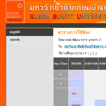
ตารางการใช้ห้อง
เมนูหลัก
วิทยาเขต พัฒนาการ อาคาร 3
ถอยกลับ
วัน |
ทุกวัน
|
อาทิตย์
|
จันทร์
|
อังคาร
|
พ
ปีการศึกษา
2563
/
1
2
3
Day/Time
ROOM
8:00-9:00
9:00
จ.
-
อ.
-
3219
3411(จว)