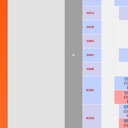
3507A
3507B
3508A
พ.
3509A
3509B
SS
(3
R3902
SS
(3
SH
(2)
R3910
SR
(2)