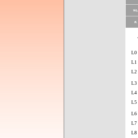
พฤ.
ศ.
L0
L1 
L2 
L3 
L4 
L5
L6 
L7 
L8