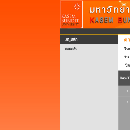
ตา
เมนูหลัก
วิ
ถอยกลับ
วัน
ปี
Day/T
จ.
อ.