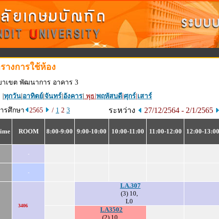
รางการใช้ห้อง
ทยาเขต พัฒนาการ อาคาร 3
 |
ทุกวัน
|
อาทิตย์
|
จันทร์
|
อังคาร
|
พุธ
|
พฤหัสบดี
|
ศุกร์
|
เสาร์
ระหว่าง
27/12/2564 - 2/1/2565
การศึกษา
2565
/
1
2
3
ime
ROOM
8:00-9:00
9:00-10:00
10:00-11:00
11:00-12:00
12:00-13:0
-
-
LA.307
(3) 10,
L0
3406
LA3502
(2) 10,