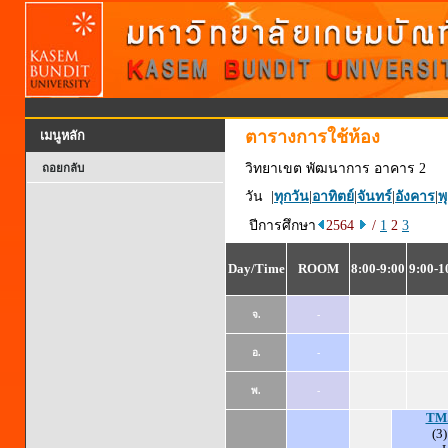
ตารางการใช้ห้อง
เมนูหลัก
วิทยาเขต พัฒนาการ อาคาร 2
ถอยกลับ
วัน |
ทุกวัน
|
อาทิตย์
|
จันทร์
|
อังคาร
|
พ
ปีการศึกษา
2564
/
1
2
3
Day/Time
ROOM
8:00-9:00
9:00-1
จ.
-
อ.
-
พ.
-
TM.
(3)