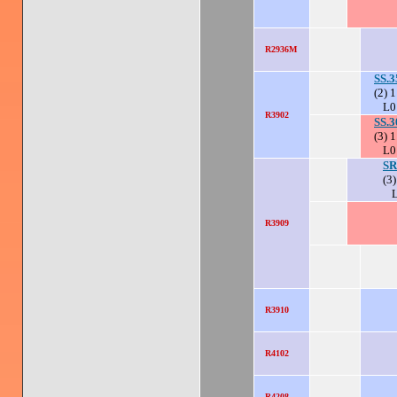
R2936M
SS.3
(2) 1
L0
R3902
SS.3
(3) 1
L0
SR
(3)
R3909
R3910
R4102
R4208