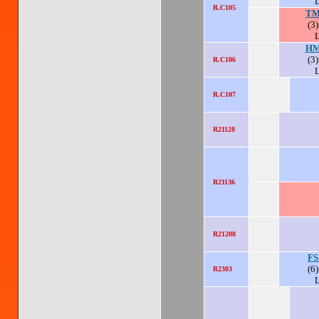
R.C105
TM
(3)
HM
(3)
R.C106
R.C107
R21128
R21136
R21208
FS
(6)
R2303