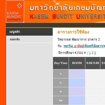
ตารางการใช้ห้อง
เมนูหลัก
วิทยาเขต พัฒนาการ อาคาร 2
ถอยกลับ
วัน |
ทุกวัน
|
อาทิตย์
|
จันทร์
|
อังคาร
|
พ
ปีการศึกษา
2564
/
1
2
3
Day/Time
ROOM
8:00-9:00
9:
จ.
-
อ.
-
พ.
-
พฤ.
-