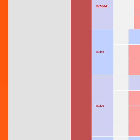
R2245M
R2319
R2320