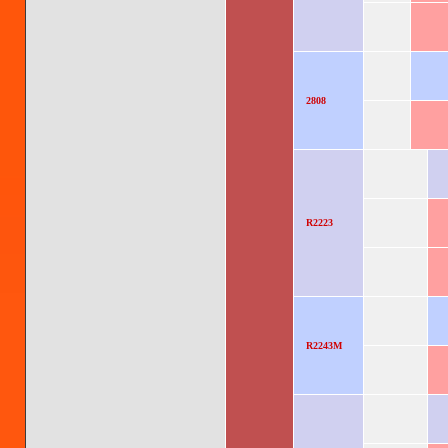
2808
R2223
R2243M