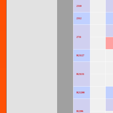
2310
2312
2711
R21127
R21131
R21208
R2206