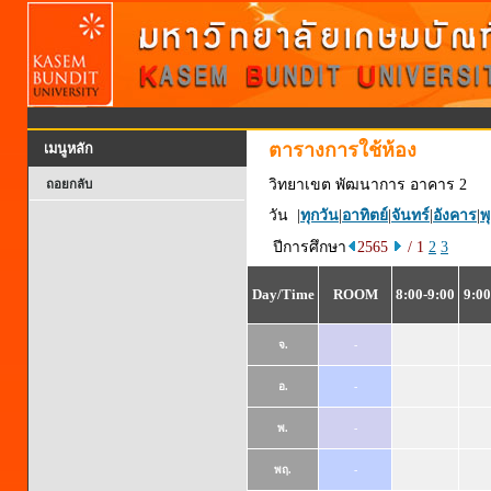
ตารางการใช้ห้อง
เมนูหลัก
วิทยาเขต พัฒนาการ อาคาร 2
ถอยกลับ
วัน |
ทุกวัน
|
อาทิตย์
|
จันทร์
|
อังคาร
|
พ
ปีการศึกษา
2565
/ 1
2
3
Day/Time
ROOM
8:00-9:00
9:00
จ.
-
อ.
-
พ.
-
พฤ.
-